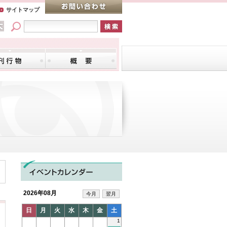
サイトマップ
2026年08月
今月
翌月
日
月
火
水
木
金
土
1