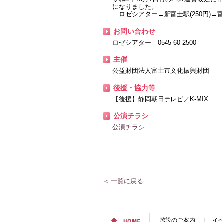
になりました。
ロゼシアター→新富士駅(250円)→富士
お問い合わせ
ロゼシアター 0545-60-2500
主催
公益財団法人富士市文化振興財団
後援・協力等
【後援】静岡朝日テレビ／K-MIX
公演チラシ
公演チラシ
＜ 一覧に戻る
施設のご案内
イ