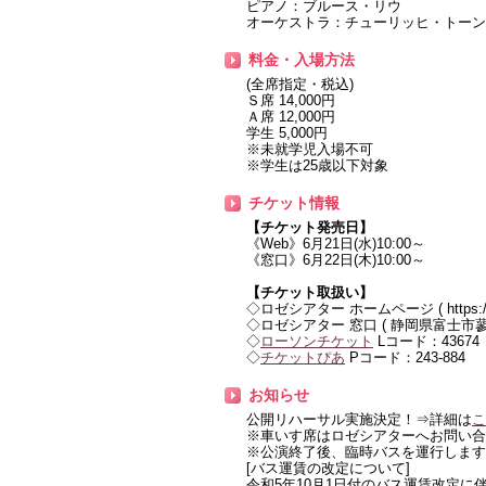
ピアノ：ブルース・リウ
オーケストラ：チューリッヒ・トーン
料金・入場方法
(全席指定・税込)
Ｓ席 14,000円
Ａ席 12,000円
学生 5,000円
※未就学児入場不可
※学生は25歳以下対象
チケット情報
【チケット発売日】
《Web》6月21日(水)10:00～
《窓口》6月22日(木)10:00～
【チケット取扱い】
◇ロゼシアター ホームページ ( https://rose
◇ロゼシアター 窓口 ( 静岡県富士市蓼原
◇
ローソンチケット
Lコード：43674
◇
チケットぴあ
Pコード：243-884
お知らせ
公開リハーサル実施決定！⇒詳細は
こ
※車いす席はロゼシアターへお問い合
※公演終了後、臨時バスを運行します
[バス運賃の改定について]
令和5年10月1日付のバス運賃改定