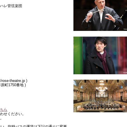
ハレ管弦楽団
-theatre.jp )
町1750番地 )
ちら
わせください。
。
に伴い、臨時バスの運賃は下記の通りに変更