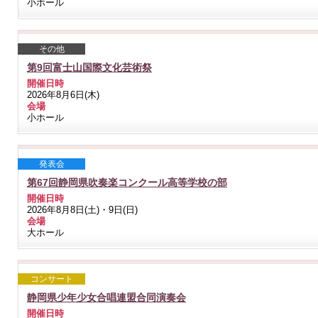
小ホール
その他
第9回富士山国際文化芸術祭
開催日時
2026年8月6日(木)
会場
小ホール
発表会
第67回静岡県吹奏楽コンクール高等学校の部
開催日時
2026年8月8日(土)・9日(日)
会場
大ホール
コンサート
静岡県少年少女合唱連盟合同演奏会
開催日時