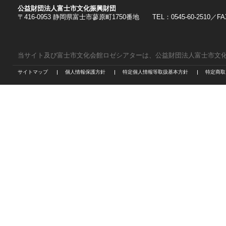
公益財団法人富士市文化振興財団
〒416-0953 静岡県富士市蓼原町1750番地 TEL：0545-60-2510／FAX：
当サイト及び富士市文化会館ロゼシアターは、公益財団法人富士市文
サイトマップ
個人情報保護方針
特定個人情報等取扱基本方針
特定商取