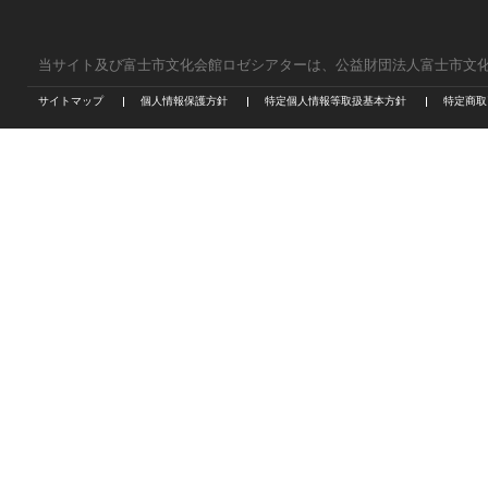
当サイト及び富士市文化会館ロゼシアターは、公益財団法人富士市文
サイトマップ
個人情報保護方針
特定個人情報等取扱基本方針
特定商取