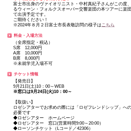
富士市出身のヴァイオリニスト・中村真紀子さんがこの度
るウィーン・フォルクスオーパー交響楽団の本ツアーに楽
て出演予定です。
ご期待ください！
※2024年８月２日富士市長表敬訪問の様子は
こちら
料金・入場方法
（全席指定・税込）
S席 12,000円
A席 10,000円
B席 8,000円
※未就学児入場不可
チケット情報
【発売日】
9月21日(土)10：00～WEB
※窓口は9月24日(火)10：00～
【取扱い】
ロゼシアターでお求めの際には「ロゼフレンドシップ」へ
必要です
◆ロゼシアター ホームページ
◆ロゼシアター 窓口(営業時間9:00～20:00）
◆ローソンチケット（Lコード／42306）