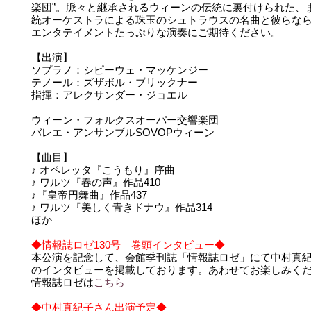
楽団”。脈々と継承されるウィーンの伝統に裏付けられた、
統オーケストラによる珠玉のシュトラウスの名曲と彼らな
エンタテイメントたっぷりな演奏にご期待ください。
【出演】
ソプラノ：シピーウェ・マッケンジー
テノール：ズザボル・ブリックナー
指揮：アレクサンダー・ジョエル
ウィーン・フォルクスオーパー交響楽団
バレエ・アンサンブルSOVOPウィーン
【曲目】
♪ オペレッタ『こうもり』序曲
♪ ワルツ『春の声』作品410
♪『皇帝円舞曲』作品437
♪ ワルツ『美しく青きドナウ』作品314
ほか
◆情報誌ロゼ130号 巻頭インタビュー◆
本公演を記念して、会館季刊誌「情報誌ロゼ」にて中村真
のインタビューを掲載しております。あわせてお楽しみく
情報誌ロゼは
こちら
◆中村真紀子さん出演予定◆