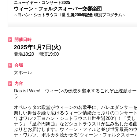
ニューイヤー・コンサート2025
ウィーン・フォルクスオーパー交響楽団
～ヨハン・シュトラウスⅡ世 生誕200年記念 特別プログラム～
開催日時
2025年1月7日(火)
開場18:20 開演19:00
会場
大ホール
内容
Das ist Wien! ウィーンの伝統を継承するこれぞ正統派オ
ラ
オペレッタの殿堂がウィーンの名歌手に、バレエダンサー
楽しい舞台を繰り広げるウィーン情緒たっぷりのコンサート。
年はワルツ王ヨハン・シュトラウスⅡ世生誕200年！「美し
ナウ」「皇帝円舞曲」などシュトラウスⅡが生み出した名
ぷりとお届けします。ウィーン・フィルと並び世界最高の
ナ・ワルツ、ポルカを聴かせる“ウィーン・フォルクスオー