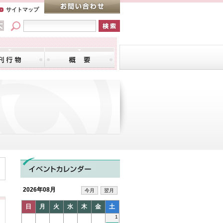
サイトマップ
2026年08月
今月
翌月
日
月
火
水
木
金
土
1