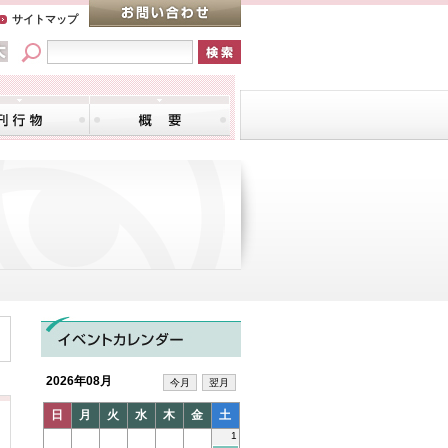
サイトマップ
2026年08月
今月
翌月
日
月
火
水
木
金
土
1