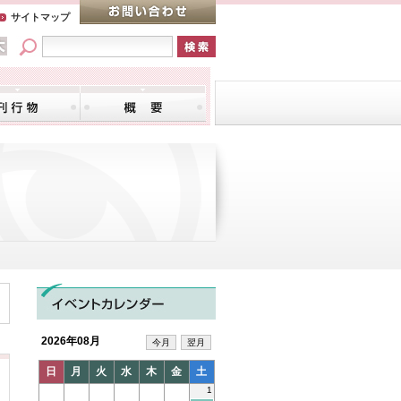
サイトマップ
2026年08月
今月
翌月
日
月
火
水
木
金
土
1