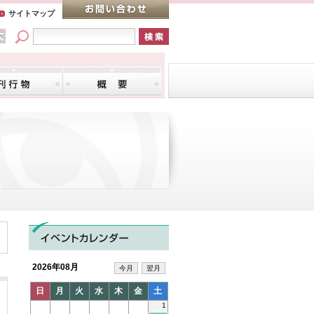
サイトマップ
2026年08月
今月
翌月
日
月
火
水
木
金
土
1