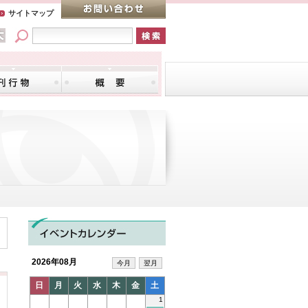
サイトマップ
2026年08月
今月
翌月
日
月
火
水
木
金
土
1