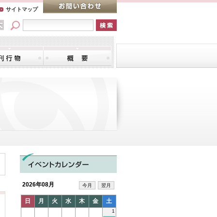
サイトマップ
2026年08月
今月
翌月
日
月
火
水
木
金
土
1