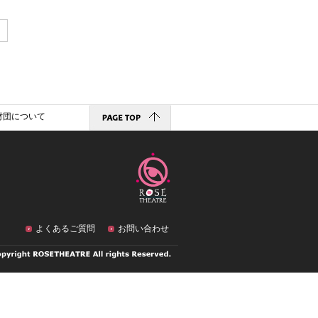
財団について
よくあるご質問
お問い合わせ