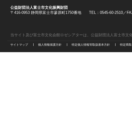
公益財団法人富士市文化振興財団
〒416-0953 静岡県富士市蓼原町1750番地 TEL：0545-60-2510／FAX：
当サイト及び富士市文化会館ロゼシアターは、公益財団法人富士市文
サイトマップ
個人情報保護方針
特定個人情報等取扱基本方針
特定商取