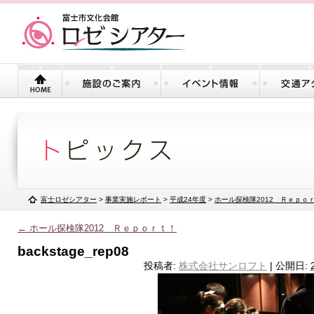
富士ロゼシアター
>
事業実施レポート
>
平成24年度
>
ホール探検隊2012 Ｒｅｐｏ
←
ホール探検隊2012 Ｒｅｐｏｒｔ！
backstage_rep08
投稿者:
株式会社サンロフト
|
公開日: