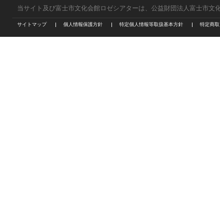
当サイト及び富士市文化会館ロゼシアターは、公益財団法人富士市文
サイトマップ
個人情報保護方針
特定個人情報等取扱基本方針
特定商取