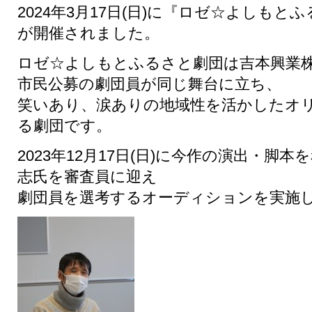
2024
年
3
月
17
日
(
日
)
に『ロゼ☆よしもとふ
が開催されました。
ロゼ☆よしもとふるさと劇団は吉本興業
市民公募の劇団員が同じ舞台に立ち、
笑いあり、涙ありの地域性を活かしたオ
る劇団です。
2023
年
12
月
17
日
(
日
)
に今作の演出・脚本を
志氏を審査員に迎え
劇団員を選考するオーディションを実施