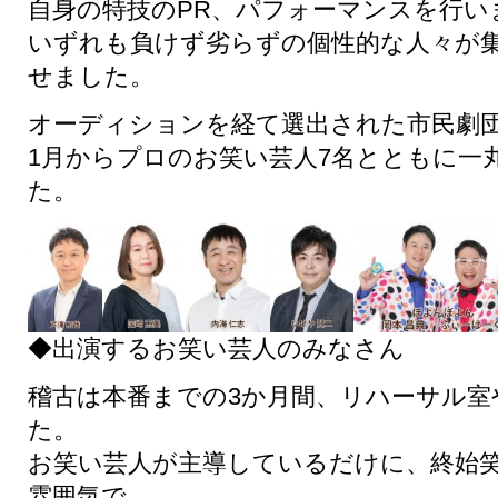
自身の特技の
PR
、パフォーマンスを行い
いずれも負けず劣らずの個性的な人々が
せました。
オーディションを経て選出された市民劇
1
月からプロのお笑い芸人
7
名とともに一
た。
◆出演するお笑い芸人のみなさん
稽古は本番までの
3
か月間、リハーサル室
た。
お笑い芸人が主導しているだけに、終始
雰囲気で、