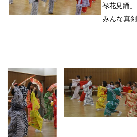
禄花見踊」
みんな真剣