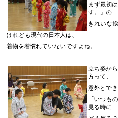
まず最初は
す。」の
きれいな
けれども現代の日本人は、
着物を着慣れていないですよね。
立ち姿から
方って、
意外とで
「いつも
見る時に