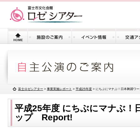
富士ロゼシアター
>
事業実施レポート
>
平成25年度
>
にちぶにマナぶ！日本舞踊ワークシ
平成25年度
にちぶにマナぶ！
ップ Report!