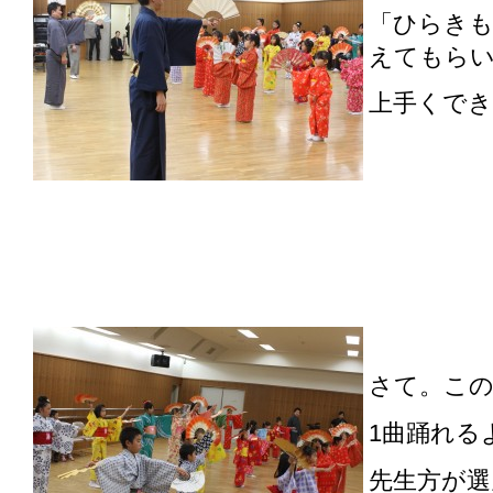
「ひらき
えてもら
上手くでき
さて。この
1曲踊れる
先生方が選