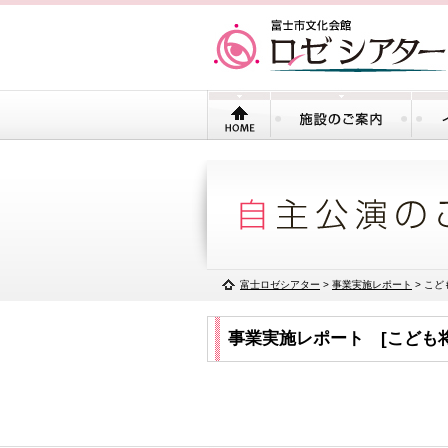
富士ロゼシアター
>
事業実施レポート
>
こど
事業実施レポート [こども