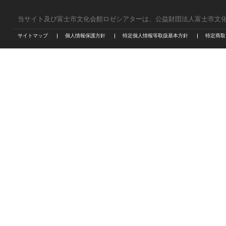
当サイト及び富士市文化会館ロゼシアターは、公益財団法人富士市文
サイトマップ
個人情報保護方針
特定個人情報等取扱基本方針
特定商取